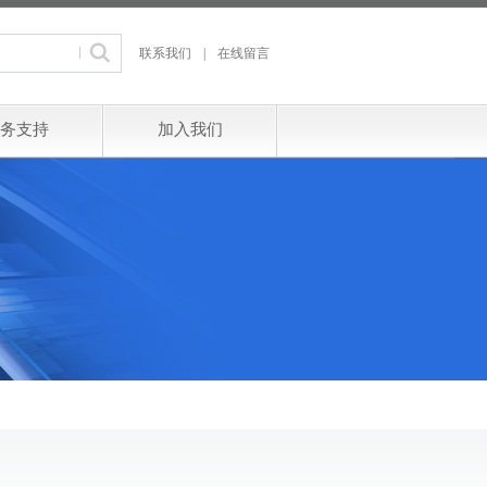
联系我们
|
在线留言
务支持
加入我们