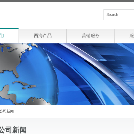
们
西海产品
营销服务
服
公司新闻
公司新闻