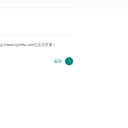
ww.zjxhdq.com已正式开通！
返回